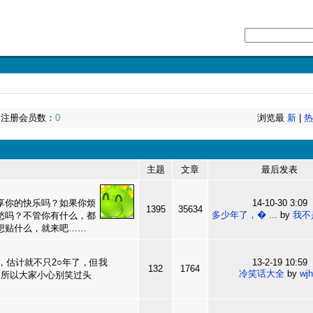
| 注册会员数：
0
浏览最
新
|
主题
文章
最后发表
享你的快乐吗？如果你烦
14-10-30 3:09
1395
35634
多少年了，� ...
by
我不
愁吗？不管你有什么，都
想贴什么，就来吧……
，估计就不只2○年了，但我
13-2-19 10:59
132
1764
冷笑话大全
by
wjh
，所以大家小心别笑过头