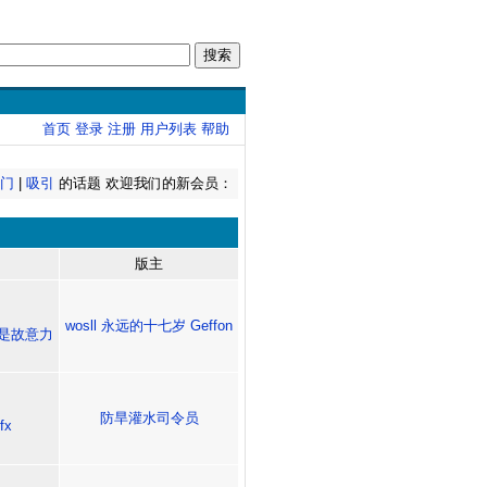
首页
登录
注册
用户列表
帮助
热门
|
吸引
的话题 欢迎我们的新会员：
版主
wosll
永远的十七岁
Geffon
是故意力
防旱灌水司令员
fx