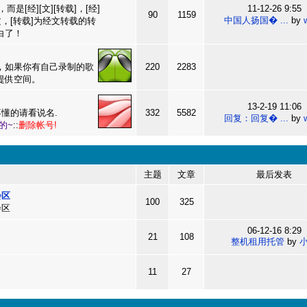
而是[经][文][转载]，[经]
11-12-26 9:55
90
1159
中国人扬国� ...
by
文，[转载]为经文转载的转
白了！
，如果你有自己录制的歌
220
2283
提供空间。
13-2-19 11:06
不懂的请看说名.
332
5582
回复：回复� ...
by
的~
::
删除帐号!
主题
文章
最后发表
会区
100
325
会区
06-12-16 8:29
21
108
整机租用托管
by
11
27