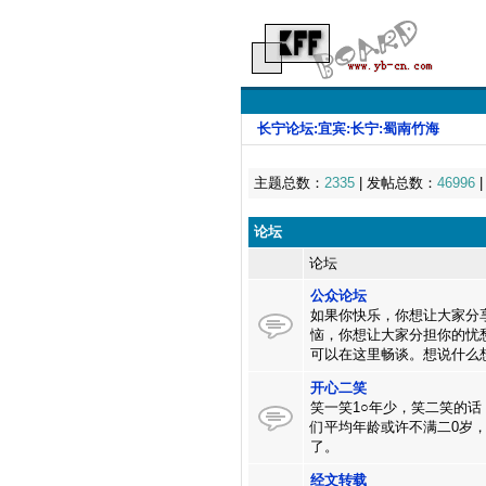
长宁论坛:宜宾:长宁:蜀南竹海
主题总数：
2335
| 发帖总数：
46996
论坛
论坛
公众论坛
如果你快乐，你想让大家分
恼，你想让大家分担你的忧
可以在这里畅谈。想说什么
开心二笑
笑一笑1○年少，笑二笑的话
们平均年龄或许不满二0岁
了。
经文转载