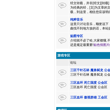
经文转载，并非[经文][转载]，
为经典的经，[文]为文章的
载，到这里，相信您应该明
纯粹音乐
这里只讨论音乐，顺便说下
曲找不到地方放的话，本站
贴图专区
介绍就不必了哈,大家都懂,
还是规定最重要!
贴色情图片
游戏专区
论坛
三区千针石林 魔兽弑龙 公
三区千针石林 魔兽弑龙 公
三区血环 死亡国度 公会区
三区血环 死亡国度 公会区
三区血环 傲视群雄 工会区