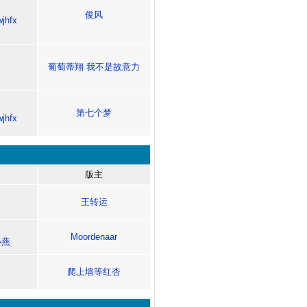
俊风
wjhfx
葡萄蒂翔
我不是故意力
第七个梦
wjhfx
版主
王转运
Moordenaar
小燕
爬上墙等红杏