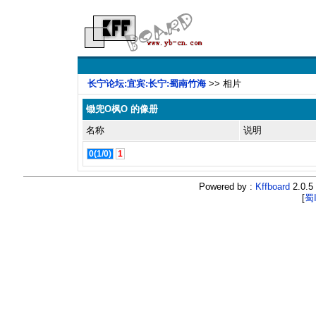
长宁论坛:宜宾:长宁:蜀南竹海
>> 相片
锄兜o枫o 的像册
名称
说明
0(1/0)
1
Powered by :
Kffboard
2.0.5 
[
蜀